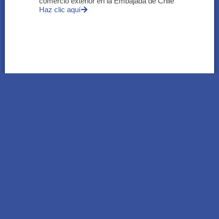
comercio exterior en la Embajada de Chile
Haz clic aquí
Tetra Pak redujo 34% sus emisiones a nivel
global y refuerza la economía circular en
Argentina
Haz clic aquí