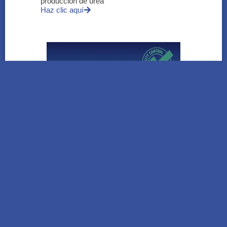
producción de urea
Haz clic aquí
HITSS | El testing temprano gana espacio
para mejorar la calidad del software y
reducir riesgos
Haz clic aquí