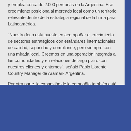
y emplea cerca de 2.000 personas en la Argentina. Ese
crecimiento posiciona al mercado local como un territorio
relevante dentro de la estrategia regional de la firma para
Latinoamérica.
“Nuestro foco está puesto en acompañar el crecimiento
de sectores estratégicos con estándares internacionales
de calidad, seguridad y compliance, pero siempre con
una mirada local. Creemos en una operación integrada a
las comunidades y en relaciones de largo plazo con
nuestros clientes y entornos”, señaló Pablo Llorente,
Country Manager de Aramark Argentina.
Por otra parte, la expansión de la compañía también está
acompañada por una fuerte incorporación de
herramientas digitales. La organización impulsa distintos
desarrollos tecnológicos orientados a optimizar procesos,
mejorar tiempos operativos y ofrecer experiencias más
eficientes para usuarios y clientes.
Entre esas iniciativas aparece una aplicación exclusiva