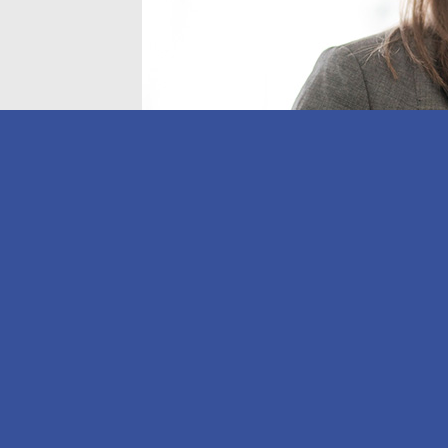
Carina Beck cuenta con más de 10 años de traye
cargo la gerencia senior de Recursos Humanos p
Human Resources en BTC Europe GmbH, empres
BASF, compañía química líder en innovación co
nueva gerente senior de Recursos Humanos de B
La ejecutiva cuenta con una trayectoria de más d
nombrada directora de People Services de BASF
Carina Beck ingresó a BASF en 2014, donde ocu
RRHH y gerenciamiento de la comunidad global 