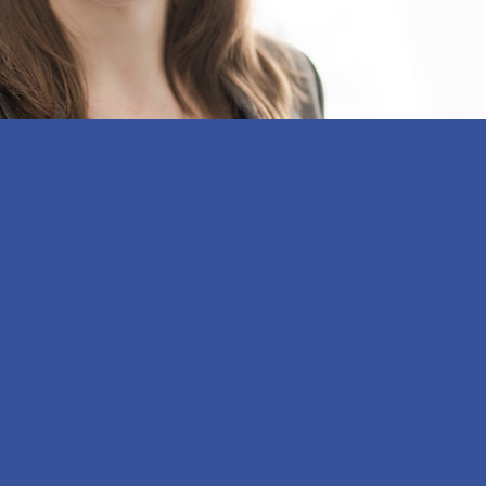
ctoria profesional en el área de Recursos Humanos de BASF. 
ara Argentina, Chile y Colombia. Anteriormente, Carina Beck e
a subsidiaria de BASF SE.
n más de 75 años de presencia en Argentina, anuncia a Carina
ASF para Argentina, Chile y Colombia.
e 10 años en la compañía y sucede en el cargo a Livia Osbi, qu
 para América del Sur.
pó los puestos de HRBP (HR Business Partner), soluciones gl
de RRHH de BASF, con experiencia profesional dentro de la 