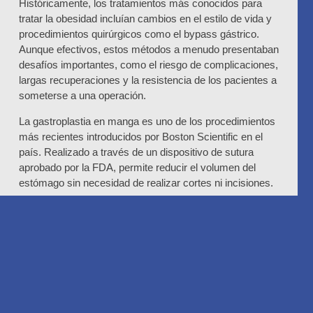
Históricamente, los tratamientos más conocidos para
tratar la obesidad incluían cambios en el estilo de vida y
procedimientos quirúrgicos como el bypass gástrico.
Aunque efectivos, estos métodos a menudo presentaban
desafíos importantes, como el riesgo de complicaciones,
largas recuperaciones y la resistencia de los pacientes a
someterse a una operación.
La gastroplastia en manga es uno de los procedimientos
más recientes introducidos por Boston Scientific en el
país. Realizado a través de un dispositivo de sutura
aprobado por la FDA, permite reducir el volumen del
estómago sin necesidad de realizar cortes ni incisiones.
Según explica el Dr. Federico Meuli (MN 8323),
especialista en endoscopía bariátrica, la ESG ofrece una
alternativa para pacientes adultos con un índice de masa
corporal (IMC) de entre 30 y 50 que no logran resultados
significativos mediante dietas, ejercicios o tratamientos
más conservadores.
El procedimiento se lleva a cabo bajo anestesia general.