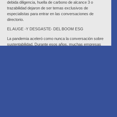
debida diligencia, huella de carbono de alcance 3 o
trazabilidad dejaron de ser temas exclusivos de
especialistas para entrar en las conversaciones de
directorio.
EL AUGE -Y DESGASTE- DEL BOOM ESG
La pandemia aceleró como nunca la conversación sobre
sustentabilidad. Durante esos años, muchas empresas
ampliaron sus áreas ESG, lanzaron compromisos
públicos y buscaron posicionarse frente a una sociedad
que demandaba respuestas sobre impacto ambiental,
diversidad, salud y bienestar. Pero el crecimiento rápido
también generó tensiones.
A medida que aumentó la exposición pública de las
compañías, también crecieron las acusaciones de
greenwashing. En muchos casos, la sustentabilidad
comenzó a verse más como una herramienta de
marketing que como una transformación profunda del
negocio.