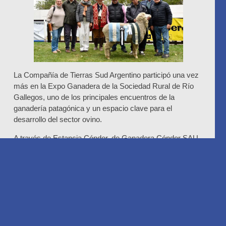
La Compañía de Tierras Sud Argentino participó una vez
más en la Expo Ganadera de la Sociedad Rural de Río
Gallegos, uno de los principales encuentros de la
ganadería patagónica y un espacio clave para el
desarrollo del sector ovino.
A través de Estancia Cóndor, de Ganadera Cóndor SAU,
la compañía presentó más de 20 ejemplares de razas
Merino y Corriedale, fruto de un trabajo sostenido en
mejora genética, manejo responsable y adaptación a los
sistemas productivos del sur del país.
La participación permitió fortalecer vínculos con
productores de la región, intercambiar experiencias y
acompañar la evolución de la actividad. Este trabajo se