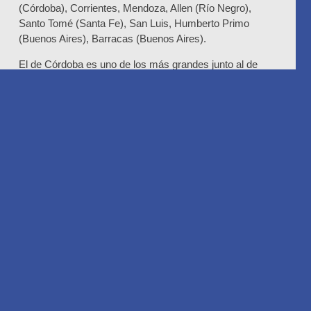
(Córdoba), Corrientes, Mendoza, Allen (Río Negro),
Santo Tomé (Santa Fe), San Luis, Humberto Primo
(Buenos Aires), Barracas (Buenos Aires).
El de Córdoba es uno de los más grandes junto al de
Avellaneda y es el tercero completamente automatizado.
El plazo de obra era de 18 meses, pero se terminó en 14,
lo que muestra la forma de hacer las cosas que tiene la
empresa que se mueve principalmente con fondos y
capitales propios y opera desde hace 37 años en
Córdoba.
Su sede anterior estaba (desde 1988) en calle Santa
Rosa casi Arturo Orgaz, lo que demandó un cuidadoso
trabajo con sus 150 colaboradores cordobeses que
debieron cambiar su rutina diaria de movilidad. En total,
Droguería del Sud emplea a unas 1.100 personas.
Este centro de distribución -con muchos procesos
automatizados- puede preparar 8.500 pedidos diarios y
distribuir unos 4 millones de unidades al mes de todo su