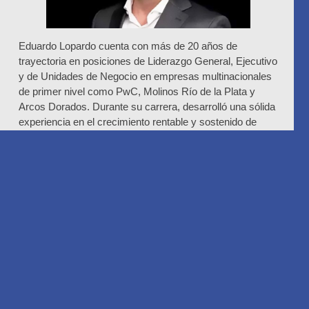
Eduardo Lopardo cuenta con más de 20 años de
trayectoria en posiciones de Liderazgo General, Ejecutivo
y de Unidades de Negocio en empresas multinacionales
de primer nivel como PwC, Molinos Río de la Plata y
Arcos Dorados. Durante su carrera, desarrolló una sólida
experiencia en el crecimiento rentable y sostenido de
negocios, construyendo equipos multidisciplinarios y
liderando procesos de transformación y change
management.
En el plano académico, es Contador Público y Licenciado
en Administración de la Universidad de Buenos Aires
(Argentina) y posee una Mención de honor Magna Cum
Laude en el Executive MBA de IAE Business School
(Argentina). Se ha especializado además en programas
de Liderazgo en universidades de Argentina, USA y
Europa.
Con un fuerte interés en el desarrollo de negocios, la