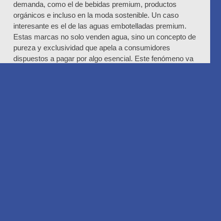
demanda, como el de bebidas premium, productos
orgánicos e incluso en la moda sostenible. Un caso
interesante es el de las aguas embotelladas premium.
Estas marcas no solo venden agua, sino un concepto de
pureza y exclusividad que apela a consumidores
dispuestos a pagar por algo esencial. Este fenómeno va
más allá de la hidratación y se instala en el consumo
aspiracional, transformando el agua en una experiencia.
Según los estudios más recientes, este mercado sigue
creciendo y abre paso a nuevas categorías de productos
que combinan sostenibilidad y salud con lujo.
Los datos nos llevan a una reflexión más profunda
Un estudio reciente realizado por Taquion muestra que el
64% de los argentinos considera el acceso al agua un
factor clave para decidir dónde vivir. Esto refleja cómo el
agua impacta no solo en la calidad de vida, sino también
en el desarrollo de las comunidades. En el ámbito de
consumo, 65% de los consumidores globales han dejado
de adquirir productos que requieren grandes cantidades