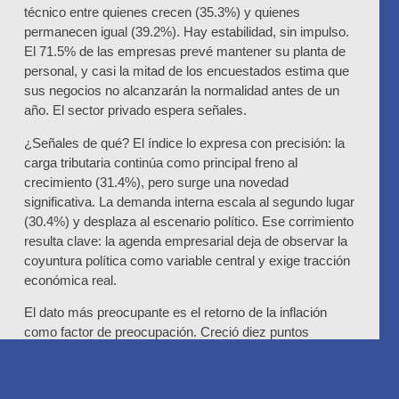
técnico entre quienes crecen (35.3%) y quienes
permanecen igual (39.2%). Hay estabilidad, sin impulso.
El 71.5% de las empresas prevé mantener su planta de
personal, y casi la mitad de los encuestados estima que
sus negocios no alcanzarán la normalidad antes de un
año. El sector privado espera señales.
¿Señales de qué? El índice lo expresa con precisión: la
carga tributaria continúa como principal freno al
crecimiento (31.4%), pero surge una novedad
significativa. La demanda interna escala al segundo lugar
(30.4%) y desplaza al escenario político. Ese corrimiento
resulta clave: la agenda empresarial deja de observar la
coyuntura política como variable central y exige tracción
económica real.
El dato más preocupante es el retorno de la inflación
como factor de preocupación. Creció diez puntos
porcentuales respecto de diciembre y se instala como
segunda inquietud en el escenario económico. Después
de un período en que parecía controlada, vuelve a incidir