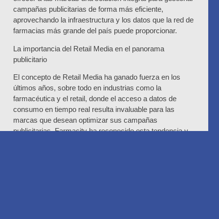
campañas publicitarias de forma más eficiente,
aprovechando la infraestructura y los datos que la red de
farmacias más grande del país puede proporcionar.
La importancia del Retail Media en el panorama
publicitario
El concepto de Retail Media ha ganado fuerza en los
últimos años, sobre todo en industrias como la
farmacéutica y el retail, donde el acceso a datos de
consumo en tiempo real resulta invaluable para las
marcas que desean optimizar sus campañas
publicitarias. Farmacity ha reconocido esta tendencia y
busca posicionarse como líder del mercado, ofreciendo
su propia plataforma de medios a las marcas que ya
colaboran con su red.
Farmacity Connect permitirá a las empresas y
anunciantes gestionar campañas publicitarias de manera
más precisa, utilizando los datos recogidos a través de
su red de puntos de venta y plataformas digitales. La