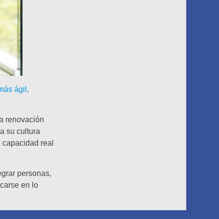
más ágil,
na renovación
a su cultura
n capacidad real
egrar personas,
carse en lo