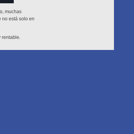
go, muchas
 no está solo en
 rentable.
a tus clientes.
ma específico de
a operativa,
or rentabilidad