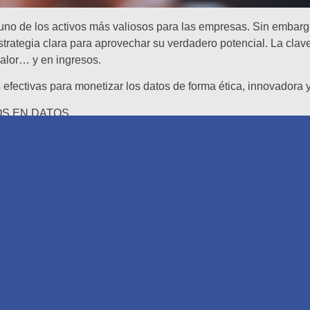
n uno de los activos más valiosos para las empresas. Sin embar
rategia clara para aprovechar su verdadero potencial. La clave
valor… y en ingresos.
efectivas para monetizar los datos de forma ética, innovadora y
OS EN DATOS
us datos es transformarlos en productos o soluciones útiles par
 personalizados o modelos predictivos que resuelvan un proble
er a una necesidad, pueden convertirse en una oferta de valor.
S
a, el uso inteligente de los datos permite mejorar la eficienci
ursos. Este tipo de monetización indirecta se traduce en una may
AS ESTRATÉGICAS