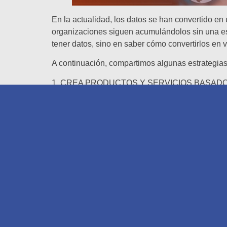
En la actualidad, los datos se han convertido e
organizaciones siguen acumulándolos sin una est
tener datos, sino en saber cómo convertirlos en 
A continuación, compartimos algunas estrategias 
1. CREA PRODUCTOS Y SERVICIOS BASAD
Uno de los caminos más directos para monetizar t
Por ejemplo, plataformas analíticas, dashboards
negocio. Si tus datos tienen el poder de respond
2. OPTIMIZA PROCESOS Y REDUCE COSTO
Aunque no siempre genera ingresos de forma direct
automatizar tareas, reducir errores y ahorrar rec
para la organización.
3. COMPARTE INSIGHTS MEDIANTE ALIANZ