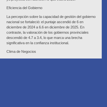
Eficiencia del Gobierno
La percepción sobre la capacidad de gestión del gobierno
nacional se fortaleció: el puntaje ascendió de 6 en
diciembre de 2024 a 6.6 en diciembre de 2025. En
contraste, la valoración de los gobiernos provinciales
descendió de 4.7 a 3.4, lo que marca una brecha
significativa en la confianza institucional.
Clima de Negocios
El optimismo empresarial se mantiene, aunque con
matices. En 2024, el 57.4% de los líderes consideraba
que la situación había mejorado respecto al año anterior.
En 2025, la proporción sigue siendo elevada, pero con
una leve caída.
En cuanto a las expectativas sobre sus ingresos, un 44%
prevé mejoras, mientras que aumenta la visión de
estabilidad (42.8%).