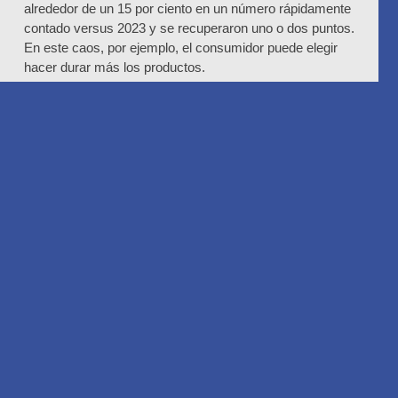
alrededor de un 15 por ciento en un número rápidamente
contado versus 2023 y se recuperaron uno o dos puntos.
En este caos, por ejemplo, el consumidor puede elegir
hacer durar más los productos.
Lamentablemente nuestro crecimiento no viene por que
se agrandó la torta. En 2025, el consumo se recuperó
uno o dos puntos con lo cual, para mí, la recuperación es
muy lenta y, entonces, el esfuerzo que hemos hecho
como compañía está asociado a tres cosas que este
contexto nos permite: la primera, es pensar que tengo
que hacer yo nivel de marcas y productos para que en
este contexto me elijan; recuperar uso de consumidores.
En ese sentido, lo que no hemos dejado de hacer en
2024, 2025 y 2026 tampoco es invertir fuertemente en las
marcas. Creemos que la construcción marcaria es una
construcción de largo plazo y, si bien, hoy nos ves
financieramente el resultado de haber hecho una
campaña, pero cuando mirás en forma anual los
indicadores que hablan de la salud marcaria realmente
ves los beneficios de esa inversión.