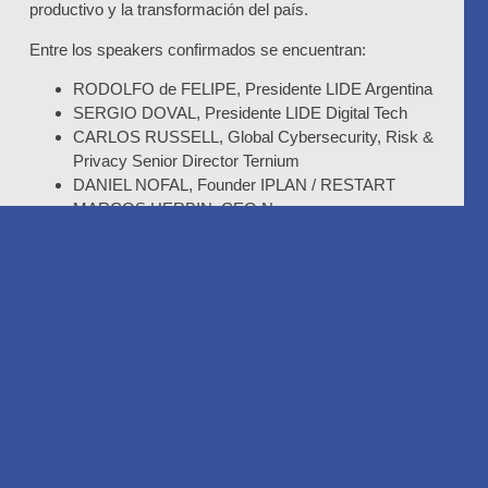
productivo y la transformación del país.
Entre los speakers confirmados se encuentran:
RODOLFO de FELIPE, Presidente LIDE Argentina
SERGIO DOVAL, Presidente LIDE Digital Tech
CARLOS RUSSELL, Global Cybersecurity, Risk &
Privacy Senior Director Ternium
DANIEL NOFAL, Founder IPLAN / RESTART
MARCOS HERBIN, CEO Nera
MAURICIO MALLEA, Superintendente de
IT/OT/AI& Comms McEwen Copper
PABLO TARCA, CEO Transener
SERGIO BOARINI, Gerente de Tecnología Claro
Argentina
EMILIANO PISCITELLI, Founder & CEO BeyGoo
IGNACIO BARTOLOMÉ, CEO GDM Seeds
PABLO JUANES ROIG, VP of Financial Services
Industry HUAWEI
PABLO RECALT, Responsable de Business
Development Telespazio Latam