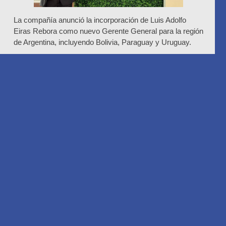
La compañía anunció la incorporación de
Luis Adolfo
Eiras Rebora
como nuevo Gerente General para la región
de Argentina, incluyendo Bolivia, Paraguay y Uruguay.
Con una sólida trayectoria en posiciones de liderazgo y
una marcada vocación por impulsar el crecimiento, Eiras
Rebora asume el desafío de fortalecer la estrategia
regional y generar mayor impacto en los clientes.
“Luis tendrá un rol clave en dar forma al futuro de nuestro
negocio en el Cono Sur. Su llegada representa una etapa
de renovación y grandes oportunidades para la compañía
y para todos nuestros socios y clientes en la región”,
destacaron desde la organización.
El equipo expresó su entusiasmo por esta incorporación
y dio una cálida bienvenida al nuevo Gerente General,
confiados en que su gestión abrirá un camino de
crecimiento y consolidación en el mercado regional.