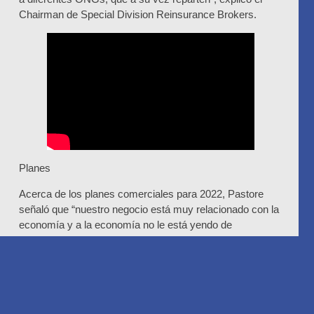
Chairman de Special Division Reinsurance Brokers.
Planes
Acerca de los planes comerciales para 2022, Pastore
señaló que “nuestro negocio está muy relacionado con la
economía y a la economía no le está yendo de
maravillas. El mayor mal que tenemos es la inflación, que
afecta no sólo a los salarios, sino a todas las industrias.
El seguro no es una excepción y el reaseguro tampoco.
Por ende, tratamos de generar creativamente productos
a los efectos de que las compañías -que necesitan