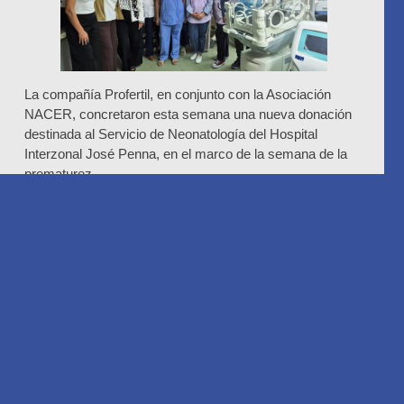
La compañía Profertil, en conjunto con la Asociación
NACER, concretaron esta semana una nueva donación
destinada al Servicio de Neonatología del Hospital
Interzonal José Penna, en el marco de la semana de la
prematurez.
La misma consiste en la entrega de un colchón térmico
frío-calor marca Amrra, con una inversión social de
$59.410.000. Según indicaron desde la empresa, este
equipamiento de alta tecnología “contribuye a mejorar la
atención de los bebés prematuros en la única maternidad
pública de Bahía Blanca”. Además, destacaron que se
trata de un “servicio es fundamental para la región:
atiende alrededor de 1.800 nacimientos por año y el 30%
corresponde a prematuros”.
Finalmente, a través de un comunicado resaltaron que