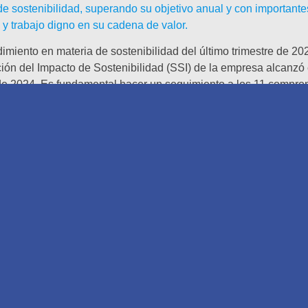
de sostenibilidad, superando su objetivo anual y con importante
y trabajo digno en su cadena de valor.
dimiento en materia de sostenibilidad del último trimestre de 202
ción del Impacto de Sostenibilidad (SSI) de la empresa alcanzó 
s de 2024. Es fundamental hacer un seguimiento a los 11 compr
ormes para alcanzar los objetivos de la empresa vinculados a tod
anza (ESG).
der Electric como la empresa más sostenible del mundo. A princ
cimiento de Corporate Knights como parte de su clasificación G
a y la primera para una empresa. Estos notables logros, junto 
os inspiran para alcanzar objetivos aún mayores en 2025”, dij
. “A medida que entramos en el último año de nuestro programa S
o la ambición en acción. Todavía queda trabajo por delante, p
te y todos nuestros Impact Makers, lo lograremos”.
 constante en su misión de reducir la huella de carbono de sus
ervicios de ahorro de energía, los clientes han podido ahorrar y 
principales proveedores que participan en el proyecto Zero Ca