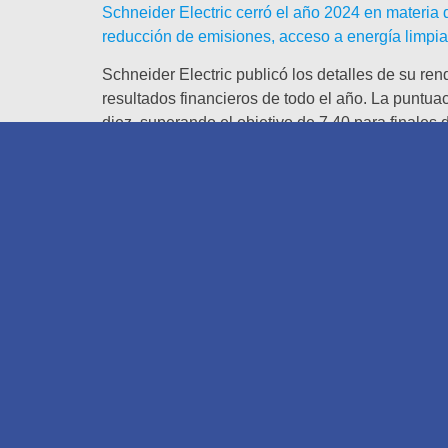
Schneider Electric cerró el año 2024 en materia 
reducción de emisiones, acceso a energía limpia 
Schneider Electric publicó los detalles de su ren
resultados financieros de todo el año. La puntua
diez, superando el objetivo de 7,40 para finale
del progreso trimestral de su SSI y elaborar inf
del enfoque medioambiental, social y de gobern
“En 2024, TIME y Statista reconocieron a Schnei
año, tuvimos el honor de recibir el mismo recono
siendo la segunda vez que encabezamos esta list
galardones fundamentales en términos de ESG, n
director de Sostenibilidad de Schneider Electric
Impact, nos comprometemos a seguir transformand
apoyo de nuestro amplio ecosistema, nuestra gen
Cada trimestre, Schneider Electric avanza a paso
2018, gracias a los productos, el software y los s
de 679 millones de toneladas de CO2. Los 1000 