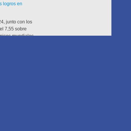
s logros en
4, junto con los
el 7,55 sobre
omisos mundiales
os los aspectos
ipios de este
lobal 100,
con otros
o Chris Leong,
ustainability
ero con el
 clientes. Desde
evitar la emisión
rbon de