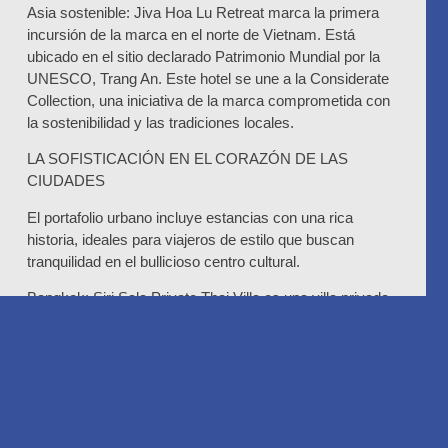
Asia sostenible
: Jiva Hoa Lu Retreat marca la primera
incursión de la marca en el norte de Vietnam. Está
ubicado en el sitio declarado Patrimonio Mundial por la
UNESCO, Trang An. Este hotel se une a la Considerate
Collection, una iniciativa de la marca comprometida con
la sostenibilidad y las tradiciones locales.
LA SOFISTICACIÓN EN EL CORAZÓN DE LAS
CIUDADES
El portafolio urbano incluye estancias con una rica
historia, ideales para viajeros de estilo que buscan
tranquilidad en el bullicioso centro cultural.
Bangkok
: Siri Sala Private Thai Villa es una villa privada
frente a un canal, compuesta por tres casas tradicionales
tailandesas sobre pilotes. Cuenta con piscina de agua
salada y amplios jardines.
Brujas
: Hotel De Orangerie regresa al portafolio.
Antiguamente un monasterio cartujo del siglo XV, hoy
ofrece vistas al canal.