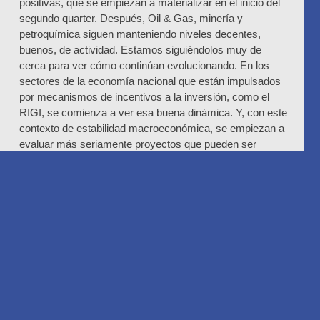
positivas, que se empiezan a materializar en el inicio del
segundo quarter. Después, Oil & Gas, minería y
petroquímica siguen manteniendo niveles decentes,
buenos, de actividad. Estamos siguiéndolos muy de
cerca para ver cómo continúan evolucionando. En los
sectores de la economía nacional que están impulsados
por mecanismos de incentivos a la inversión, como el
RIGI, se comienza a ver esa buena dinámica. Y, con este
contexto de estabilidad macroeconómica, se empiezan a
evaluar más seriamente proyectos que pueden ser
beneficiosos más adelante para la industria y para el
país.
-¿Cómo repercute eso en el negocio de Air Liquide?
-Tenemos un negocio en el que la estabilidad
macroeconómica del país, claramente, es una variable
que todas las industrias están integrando. Vemos esas
industrias muy dinámicas, como hidrocarburos y minería.
Pero, también, tendencias que aceleran los procesos de
transformación en la industria de la salud. En esa