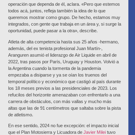
operación que dependa de él, aclara. «Pero que estemos
todos acá, juntos, refleja también la idea de lo que
queremos mostrar como grupo. De hecho, estamos muy
integrados, con gente que trabaja en un área y, si surge la
oportunidad, puede pasar a la otra», describe.
Atleta de alta competencia
hasta sus 25 años -hermano,
además, del ex tenista profesional
Juan Martín
-,
Aranguren asumió el liderazgo de Air Liquide en
abril de
2022
, tras pasos por
París
,
Uruguay
y
Houston
. Volvió a
la Argentina cuando la tormenta de la pandemia
empezaba a disiparse y ya se oían los truenos del
temporal político y económico que castigó al país durante
los 18 meses previos a las presidenciales de 2023.
Los
refucilos del horizonte amenazaban con enfrentarlo a una
carrera de obstáculos, con más vallas y mucho más
altas que las de 91 centímetros que saltaba sobre la pista
de atletismo
.
En ese sentido,
2024 no fue excepción
: el impacto inicial
que el
Plan Motosierra y Licuadora
de
Javier Milei
tuvo