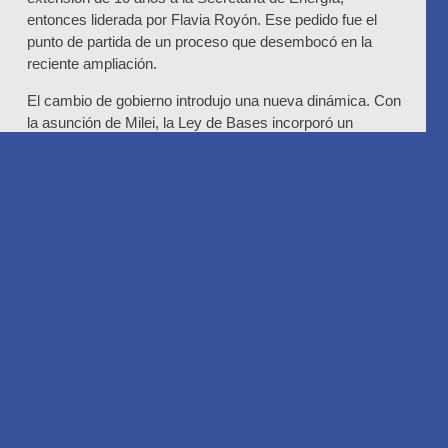
entonces liderada por Flavia Royón. Ese pedido fue el
punto de partida de un proceso que desembocó en la
reciente ampliación.
El cambio de gobierno introdujo una nueva dinámica. Con
la asunción de Milei, la Ley de Bases incorporó un
artículo que permite extender la habilitación de
concesionarios de transporte y distribución de gas por 20
años, en lugar de los 10 que originalmente preveía la
normativa vigente.
Según fuentes técnicas involucradas en las
conversaciones, el pedido inicial de TGS se justificaba
como compensación por los años en los que las tarifas
estuvieron congeladas. Sin embargo, desde la empresa
nunca se solicitó expresamente un plazo de 20 años, por
lo que aún se desconoce el criterio exacto utilizado para
establecer esa duración.
Una vez aprobada la nueva norma, en julio de 2024, TGS
reformuló su solicitud y adecuó el planteo para