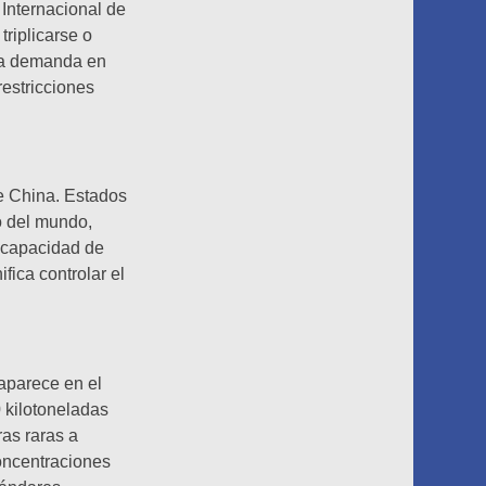
 Internacional de
riplicarse o
una demanda en
restricciones
de China. Estados
o del mundo,
n capacidad de
fica controlar el
 aparece en el
 kilotoneladas
ras raras a
concentraciones