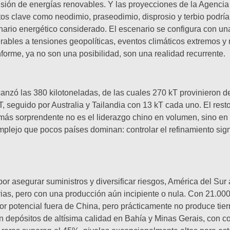
nsión de energías renovables. Y las proyecciones de la Agencia
 clave como neodimio, praseodimio, disprosio y terbio podría t
enario energético considerado. El escenario se configura con 
rables a tensiones geopolíticas, eventos climáticos extremos y 
informe, ya no son una posibilidad, son una realidad recurrente.
lcanzó las 380 kilotoneladas, de las cuales 270 kT provinieron 
 seguido por Australia y Tailandia con 13 kT cada uno. El rest
más sorprendente no es el liderazgo chino en volumen, sino e
lejo que pocos países dominan: controlar el refinamiento signi
 por asegurar suministros y diversificar riesgos, América del Sur
as, pero con una producción aún incipiente o nula. Con 21.000
or potencial fuera de China, pero prácticamente no produce tier
an depósitos de altísima calidad en Bahía y Minas Gerais, con 