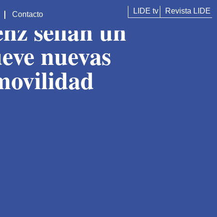
LIDE tv
Revista LIDE
Contacto
nz sellan un
eve nuevas
movilidad