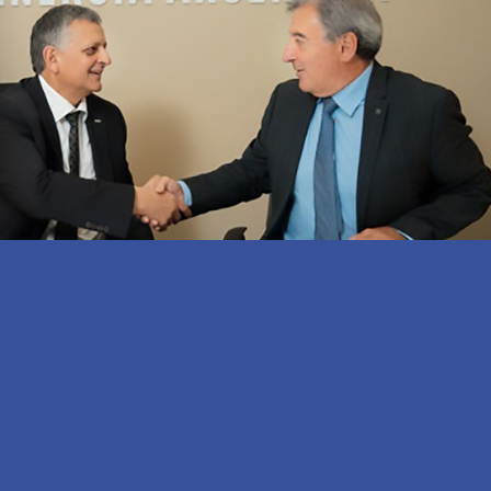
la Refinería YPF de La Plata, donde Horacio Marín, presidente 
 Prestige Auto, compartieron una jornada de recorridas, interc
safíos y oportunidades que presenta el futuro de la movilidad y
trabajarán en el desarrollo de soluciones para colaborar en las
nos de alta exigencia como Vaca Muerta, donde la eficiencia, 
amentales.