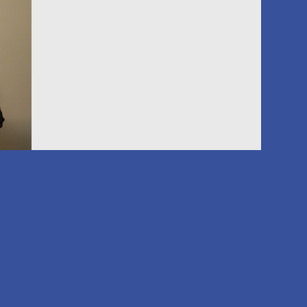
y CEO de
ambio de
 el
la