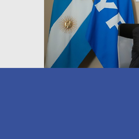
El primer paso de esta relación se dio en 
YPF, y Daniel Herrero, presidente y CEO de
experiencias y conversaciones sobre los de
transporte.
A partir de este acuerdo, ambas compañías 
operaciones de YPF especialmente en entor
confiabilidad y la tecnología resultan fund