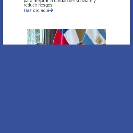
para mejorar la calidad del software y
reducir riesgos
Haz clic aquí
Diálogo bilateral: reformas, seguridad y
comercio exterior en la Embajada de Chile
Haz clic aquí