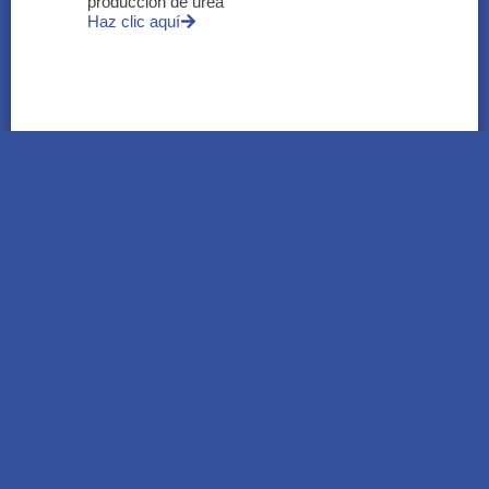
producción de urea
Haz clic aquí
HITSS | El testing temprano gana espacio
para mejorar la calidad del software y
reducir riesgos
Haz clic aquí