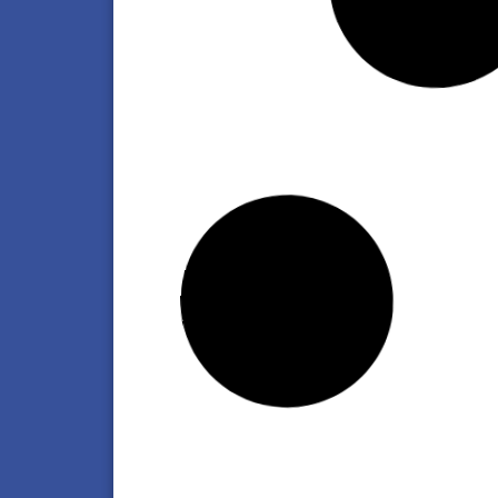
LIDE Argentina fortalece la integración
regional con la visita del ministro de
Industria y Comercio de Paraguay
Haz clic aquí
Wall Chase | «En la era del desapego,
construir pertenencia es una decisión
estratégica»
Haz clic aquí