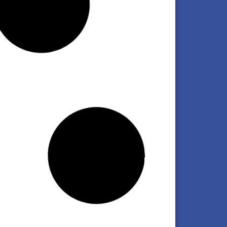
ambicioso plan de obras de Los Azules
a transformar los accesos en
ingasta
 clic aquí
 hace sostenible a una empresa a
go plazo: claves para crecer y
tenerse rentable
 clic aquí