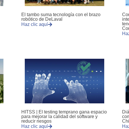
El tambo suma tecnología con el brazo
Con
robótico de DeLaval
int
ten
Haz clic aquí
Co
Haz
HITSS | El testing temprano gana espacio
Diá
para mejorar la calidad del software y
com
reducir riesgos
Chi
Haz clic aquí
Haz