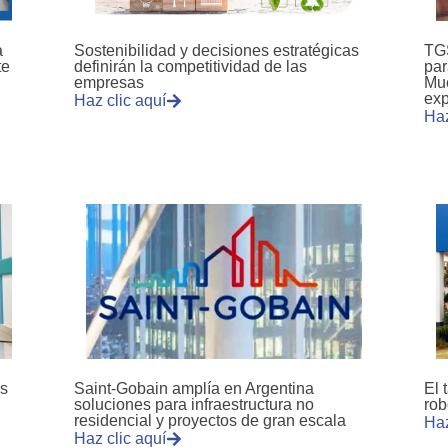
a
Sostenibilidad y decisiones estratégicas
TGS
te
definirán la competitividad de las
par
empresas
Mue
exp
Haz clic aquí
Haz
us
Saint-Gobain amplía en Argentina
El 
soluciones para infraestructura no
rob
residencial y proyectos de gran escala
Haz
Haz clic aquí