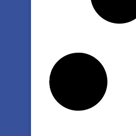
BDO Argentina | ¿No cambió nada con
Reforma Laboral? La mayoría de las
empresas no modificarán la contrataci
Haz clic aquí
Transportadora de Gas del Sur (tgs)
presentó su Reporte ASG 2025
Haz clic aquí