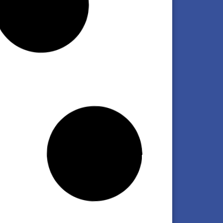
ential Energy Holding | Santa Fe
ulsa el uso de biocombustibles en la
egación para reducir el impacto
iental
 clic aquí
vo Generaciones: la serie que pone en
mer plano el legado de las empresas
iliares del transporte argentino
 clic aquí