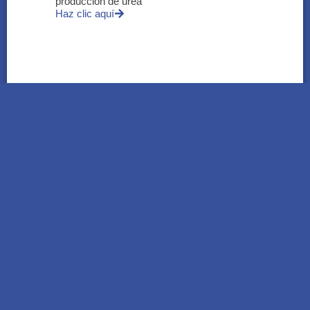
producción de urea
Haz clic aquí
HITSS | El testing temprano gana espacio
para mejorar la calidad del software y
reducir riesgos
Haz clic aquí