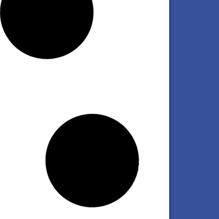
E Argentina fortalece la integración
ional con la visita del ministro de
ustria y Comercio de Paraguay
 clic aquí
l Chase | «En la era del desapego,
struir pertenencia es una decisión
ratégica»
 clic aquí