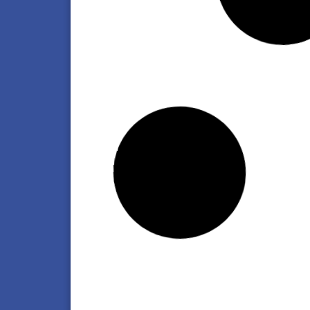
Essential Energy Holding | Santa Fe
impulsa el uso de biocombustibles en 
navegación para reducir el impacto
ambiental
Haz clic aquí
Volvo Generaciones: la serie que pone
primer plano el legado de las empresa
familiares del transporte argentino
Haz clic aquí