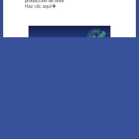
producción de urea
Haz clic aquí
HITSS | El testing temprano gana espacio
para mejorar la calidad del software y
reducir riesgos
Haz clic aquí