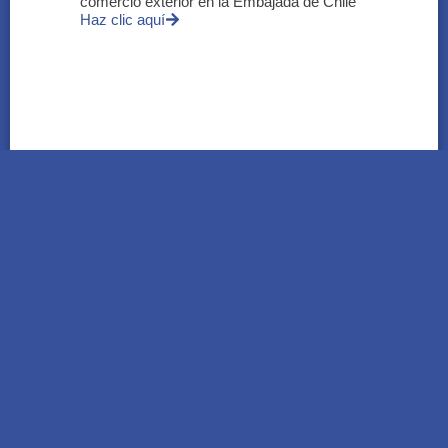
comercio exterior en la Embajada de Chile
Haz clic aquí
Tetra Pak redujo 34% sus emisiones a nivel
global y refuerza la economía circular en
Argentina
Haz clic aquí