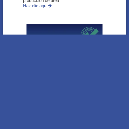
producción de urea
Haz clic aquí
HITSS | El testing temprano gana espacio
para mejorar la calidad del software y
reducir riesgos
Haz clic aquí