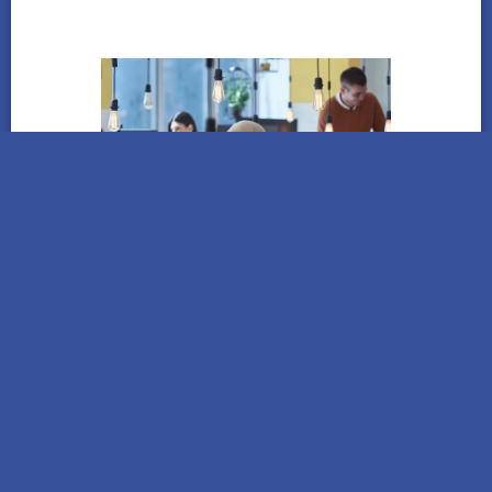
BDO Argentina | ¿No cambió nada con la
Reforma Laboral? La mayoría de las
empresas no modificarán la contratación
Haz clic aquí